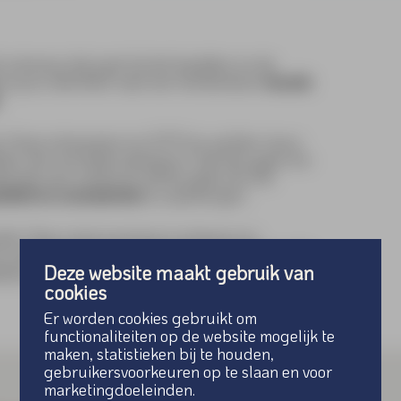
 ontwerp dat past bij het karakter en de
len jouw identiteit naar een herkenbare
visuele
.
pt. Onze ontwerpers en DTP’ers werken nauw
len die resultaat opleveren. Dat kan gaan om
riaal voor online en offline gebruik. Elk
liteit en consistentie
te waarborgen.
tie. Door onze ervaring in ontwerp en
en we
eindproducten die direct toepasbaar zijn
.
Deze website maakt gebruik van
oos aansluiten bij de uitstraling van je bedrijf.
cookies
Er worden cookies gebruikt om
functionaliteiten op de website mogelijk te
maken, statistieken bij te houden,
gebruikersvoorkeuren op te slaan en voor
marketingdoeleinden.