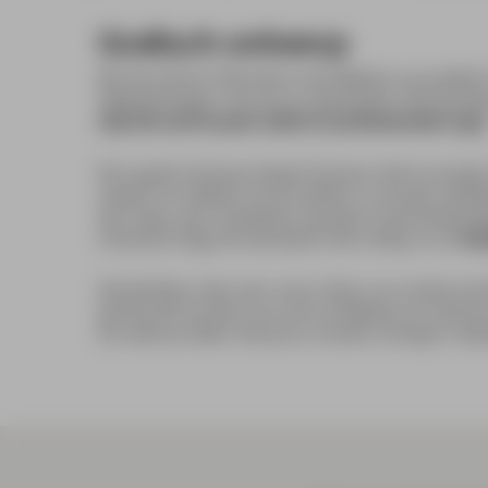
Grafisch ontwerp
Bij Van Doren Reclame ontwikkelen we grafisch
doelstellingen van jouw organisatie. Wij verta
stijl die vertrouwen wekt en professioneel oogt
Een goed ontwerp begint bij een sterk conce
samen om ideeën om te zetten in visuele midde
een logo, een complete huisstijl of promotiemate
ontwerp krijgt de aandacht die nodig is om
kwa
Wij denken mee over vorm, kleur en communica
productie kunnen we snel schakelen en lever
Zo weet je zeker dat jouw visuele uitingen naadl