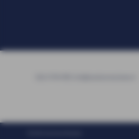
026 31 90 490
|
info@vandorenreclame.nl
© 2026 Van Doren Reclame.