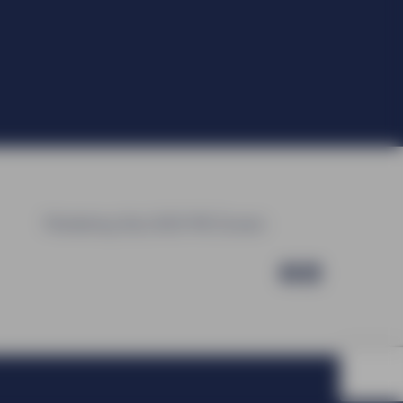
Marketing 16a | 6921 RE Duiven
Facebook
LinkedIn