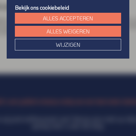
& samenwerking
Bekijk ons cookiebeleid
ALLES ACCEPTEREN
aan duidelijkheid en samenwerking centraal. Wij luisteren,
 een grafisch ontwerp dat zichtbaar verschil maakt. Van ee
ALLES WEIGEREN
dat elk detail klopt.
WIJZIGEN
ft u een grafisch ontwerp nodig voor een heel ander doele
wij juist enthousiast van! Verras ons met uw ide
graag voor u aan de slag.