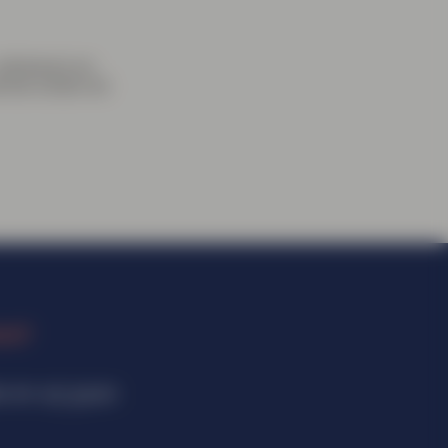
 adviseren en
rste schets tot
ind?
e en wij gaan