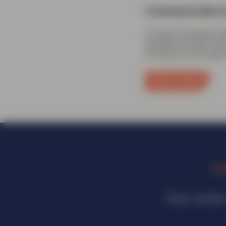
Communicatie 
In onze werkwijze st
vertalen wensen naar
drukwerk, wij zorgen 
Meer weten?
Hee
Daar worden 